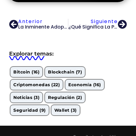
Anterior
Siguiente
La Inminente Adopción Institucional De Bitcoin: Perspectivas Sobre El ETF Spot Y Su Impacto En El Mercado
¿Qué Significa La Primera Solicitud De ETF De Bitcoin Al Contado En Hong Kong?
Explorar temas:
Bitcoin
(16)
Blockchain
(7)
Criptomonedas
(22)
Economía
(16)
Noticias
(3)
Regulación
(2)
Seguridad
(9)
Wallet
(3)