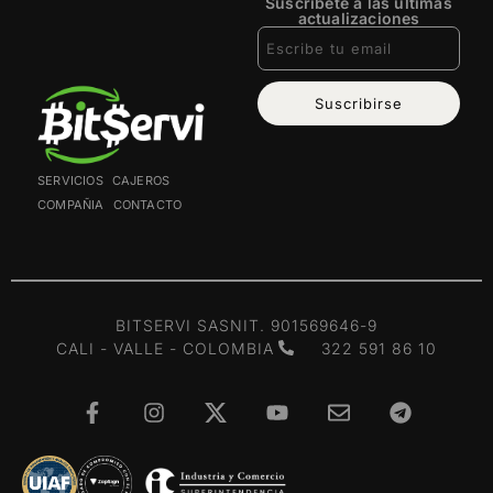
Suscríbete a las últimas
actualizaciones
Suscribirse
SERVICIOS
CAJEROS
COMPAÑIA
CONTACTO
BITSERVI SAS
NIT. 901569646-9
CALI - VALLE - COLOMBIA
322 591 86 10