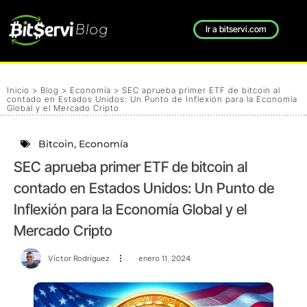
Blog
Ir a bitservi.com
Inicio
>
Blog
>
Economía
>
SEC aprueba primer ETF de bitcoin al
contado en Estados Unidos: Un Punto de Inflexión para la Economía
Global y el Mercado Cripto
Bitcoin
,
Economía
SEC aprueba primer ETF de bitcoin al
contado en Estados Unidos: Un Punto de
Inflexión para la Economía Global y el
Mercado Cripto
Víctor Rodríguez
enero 11, 2024