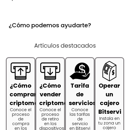
¿Cómo podemos ayudarte?
Artículos destacados
¿Cómo
¿Cómo
Tarifa
Operar
comprar
vender
de
un
criptomonedas?
criptomonedas?
servicios
cajero
Conoce el
Conoce el
Conoce
Bitservi
proceso
proceso
las tarifas
Instala en
de
de retiro
de
tu zona un
compra
en los
servicio
cajero
en los
dispositivos
en Bitservi