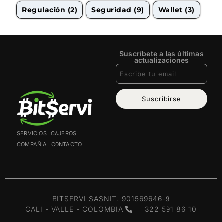
Regulación
(2)
Seguridad
(9)
Wallet
(3)
Suscríbete a las últimas
actualizaciones
Suscribirse
SERVICIOS
CAJEROS
COMPAÑIA
CONTACTO
BITSERVI SAS
NIT. 901569646-9
CALI - VALLE - COLOMBIA
322 591 86 10