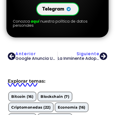
Telegram
Conozca
aquí
nuestra política de datos
personales
Anterior
Siguiente
Google Anuncia Una Revolucionaria Actualización En Su Política De Publicidad Para Criptomonedas
La Inminente Adopción Institucional De Bitcoin: Perspectivas Sobre El ETF Spot Y Su Impacto En El Mercado
Explorar temas:
Bitcoin
(16)
Blockchain
(7)
Criptomonedas
(22)
Economía
(16)