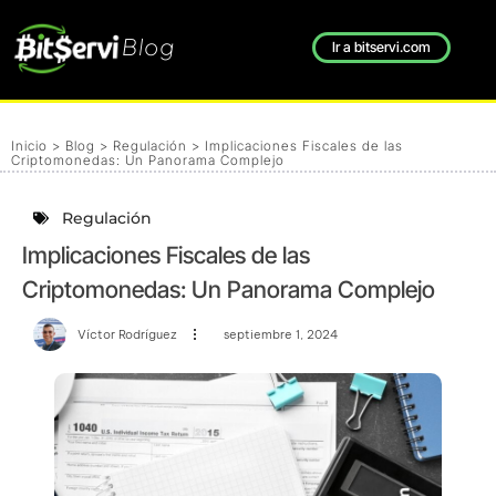
Blog
Ir a bitservi.com
Inicio
>
Blog
>
Regulación
>
Implicaciones Fiscales de las
Criptomonedas: Un Panorama Complejo
Regulación
Implicaciones Fiscales de las
Criptomonedas: Un Panorama Complejo
Víctor Rodríguez
septiembre 1, 2024