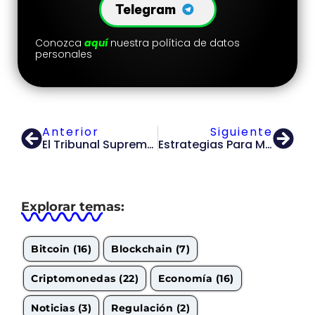
Telegram
Conozca
aquí
nuestra política de datos
personales
Anterior
Siguiente
El Tribunal Supremo De Columbia Británica Ha Emitido Un Fallo Histórico Al Ordenar La Devolución De 1.2 Millones De Dólares
Estrategias Para Minimizar Los Impuestos Sobre Las Criptomonedas
Explorar temas:
Bitcoin
(16)
Blockchain
(7)
Criptomonedas
(22)
Economía
(16)
Noticias
(3)
Regulación
(2)