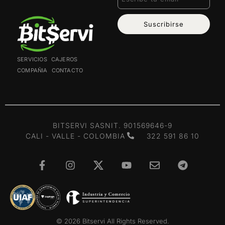
Suscribirse
SERVICIOS
CAJEROS
COMPAÑIA
CONTACTO
BITSERVI SAS
NIT. 901569646-9
CALI - VALLE - COLOMBIA
322 591 86 10
© 2026 Bitservi All Rights Reserved.