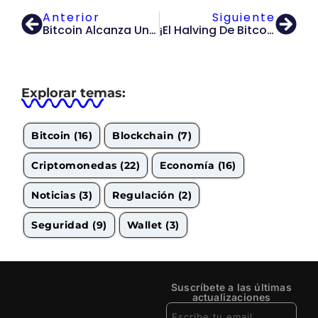
Anterior
Siguiente
Bitcoin Alcanza Un Nuevo Máximo Histórico De $69.170: ¿Qué Significa Para El Futuro De Las Criptomonedas?
¡El Halving De Bitcoin Ya Está Aquí! ¿Qué Significa Para El Futuro De La Criptomoneda?
Explorar temas:
Bitcoin
(16)
Blockchain
(7)
Criptomonedas
(22)
Economía
(16)
Noticias
(3)
Regulación
(2)
Seguridad
(9)
Wallet
(3)
Suscríbete a las últimas
actualizaciones