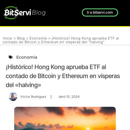
Blog
Ir a bitservi.com
Inicio
>
Blog
>
Economía
>
¡Histórico! Hong Kong aprueba ETF al
contado de Bitcoin y Ethereum en vísperas del “halving”
Economía
¡Histórico! Hong Kong aprueba ETF al
contado de Bitcoin y Ethereum en vísperas
del «halving»
Víctor Rodríguez
abril 15, 2024