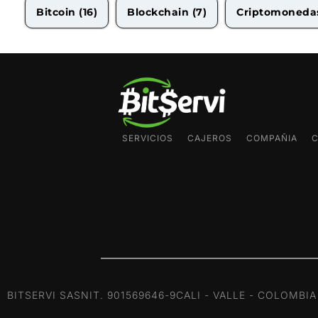
Bitcoin
(16)
Blockchain
(7)
Criptomoned
SERVICIOS
CAJEROS
COMPAÑIA
BITSERVI SAS
NIT. 901569646-9
CALI - VALLE - COLOMBIA